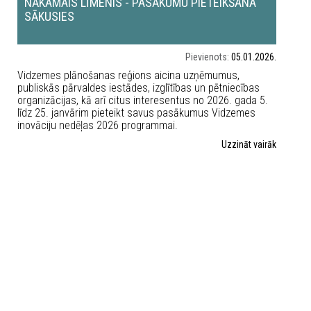
NĀKAMAIS LĪMENIS - PASĀKUMU PIETEIKŠANA
SĀKUSIES
Pievienots:
05.01.2026.
Vidzemes plānošanas reģions aicina uzņēmumus,
publiskās pārvaldes iestādes, izglītības un pētniecības
organizācijas, kā arī citus interesentus no 2026. gada 5.
līdz 25. janvārim pieteikt savus pasākumus Vidzemes
inovāciju nedēļas 2026 programmai.
Uzzināt vairāk