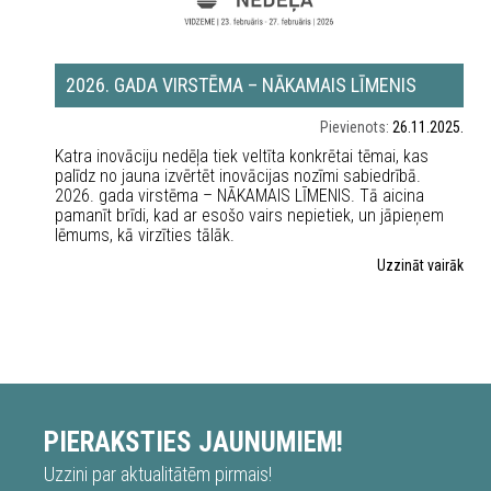
2026. GADA VIRSTĒMA – NĀKAMAIS LĪMENIS
Pievienots:
26.11.2025.
Katra inovāciju nedēļa tiek veltīta konkrētai tēmai, kas
palīdz no jauna izvērtēt inovācijas nozīmi sabiedrībā.
2026. gada virstēma – NĀKAMAIS LĪMENIS. Tā aicina
pamanīt brīdi, kad ar esošo vairs nepietiek, un jāpieņem
lēmums, kā virzīties tālāk.
Uzzināt vairāk
PIERAKSTIES JAUNUMIEM!
Uzzini par aktualitātēm pirmais!