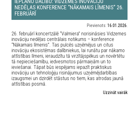
IEPLĀNO DALĪBU: VIDZEMES INOVĀCIJU
NEDĒĻAS KONFERENCE “NĀKAMAIS LĪMENIS” 26.
FEBRUĀRĪ
Pievienots:
16.01.2026.
26. februārī koncertzālē “Valmiera” norisināsies Vidzemes
inovāciju nedēļas centrālais notikums – konference
“Nākamais līmenis”. Tas pulcēs uzņēmējus un citus
inovāciju ekosistēmas dalībniekus, lai runātu par nākamo
attīstības līmeni, ieraudzītu tā virzītājspēkus un novērtētu
tā nepieciešamību, iedvesmotos pārmaiņām un to
ieviešanai. Tāpat būs iespējams iepazīt praktiskus
inovāciju un tehnoloģiju risinājumus uzņēmējdarbības
izaugsmei un dzirdēt stāstus no tiem, kas atrodas jaunā
attīstības posmā.
Uzzināt vairāk