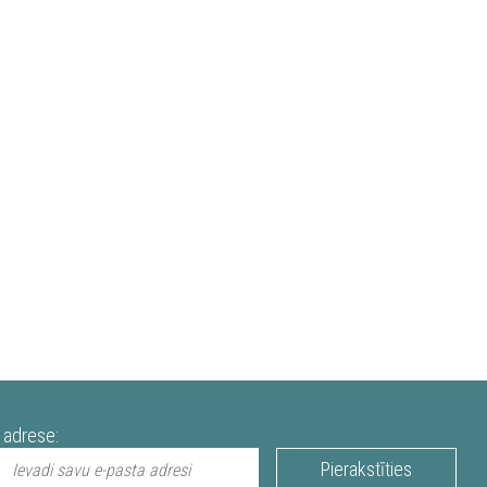
 adrese:
Pierakstīties