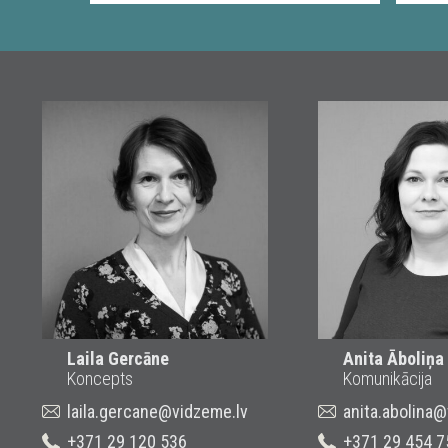
Laila Gercāne
Anita Āboliņa
Koncepts
Komunikācija
laila.gercane@vidzeme.lv
anita.abolina
+371 29 120 536
+371 29 454 7