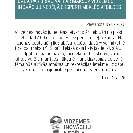
DABĀ PAR BRĪVU VAI PAR MAKSU? VIDZEMES
INOVĀCIJU NEDĒĻĀ EKSPERTI MEKLĒS ATBILDES
Pievienots:
09.02.2026.
Vidzemes inovāciju nedēļas ietvaros 24.februārī no plkst.
10.30 līdz 12.00 norisināsies ekspertu paneļdiskusija “No
ikdienas pastaigām līdz aktīvai atpūtai dabā – vai nākotnē
tikai par maksu?”. Šobrīd lielākā daļa Latvijas iedzīvotāju
par atpūtu dabā nemaksā, taču eksperti diskutēs, vai un
kā tas varētu mainīties nākotnē. Paneļdiskusijas galvenā
tēma būs aktīvās atpūtas un rekreācijas ietekme uz dabu
un nākotnes risinājumi ilgtspējīgai dabas izmantošanai.
Uzzināt vairāk