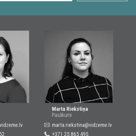
Marta Riekstiņa
Pasākumi
@vidzeme.lv
marta.riekstina@vidzeme.lv
52
+371 25 865 495