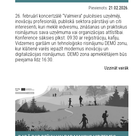
Pievienots:
21.02.2026.
26. februārī koncertzālē “Valmiera” pulcēsies uzņēmēji,
inovāciju profesionāļi, publiskā sektora pārstāvji un citi
interesenti, kuri meklē iedvesmu, zināšanas un praktiskus
risinājumus sava uzņēmuma vai organizācijas attīstībai.
Konference sāksies plkst. 09:30 ar reģistrāciju, kafiju,
Vidzemes garšām un tehnoloģisko risinājumu DEMO zonu,
kur klātienē varēs iepazīt modernus inovāciju un
digitalizācijas risinājumus. DEMO zona apmeklētājiem būs
pieejama līdz 16:30.
Uzzināt vairāk