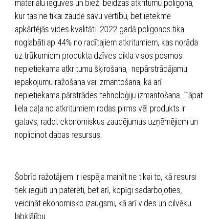
materiālu ieguves un bieži beidzas atkritumu poligonā,
kur tas ne tikai zaudē savu vērtību, bet ietekmē
apkārtējās vides kvalitāti. 2022.gadā poligonos tika
noglabāti ap 44% no radītajiem atkritumiem, kas norāda
uz trūkumiem produkta dzīves cikla visos posmos:
nepietiekama atkritumu šķirošana, nepārstrādājamu
iepakojumu ražošana vai izmantošana, kā arī
nepietiekama pārstrādes tehnoloģiju izmantošana. Tāpat
liela daļa no atkritumiem rodas pirms vēl produkts ir
gatavs, radot ekonomiskus zaudējumus uzņēmējiem un
noplicinot dabas resursus.
Šobrīd ražotājiem ir iespēja mainīt ne tikai to, kā resursi
tiek iegūti un patērēti, bet arī, kopīgi sadarbojoties,
veicināt ekonomisko izaugsmi, kā arī vides un cilvēku
labklājību.