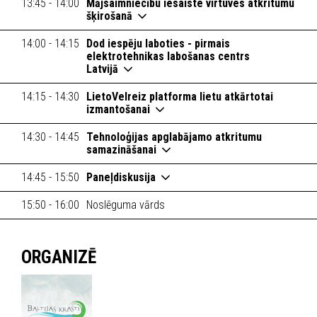
13:45 - 14:00
Mājsaimniecību iesaiste virtuves atkritumu
šķirošanā
14:00 - 14:15
Dod iespēju laboties - pirmais
elektrotehnikas labošanas centrs
Latvijā
14:15 - 14:30
LietoVelreiz platforma lietu atkārtotai
izmantošanai
14:30 - 14:45
Tehnoloģijas apglabājamo atkritumu
samazināšanai
14:45 - 15:50
Paneļdiskusija
15:50 - 16:00
Noslēguma vārds
ORGANIZĒ