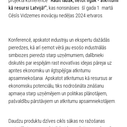
projekta konferencē
''Radīt labāk, lietot ilgāk - atkritumi
kā resursi Latvijā!''
, kas norisināsies šī gada 1. martā
Cēsīs Vidzemes inovāciju nedēļas 2024 ietvaros.
Konferencē, apskatot industriju un ekspertu dažādās
pieredzes, kā arī ņemot vērā jau esošo industriālās
simbiozes pieredzi starp uzņēmumiem, dalībnieki
diskutēs par iespējām rast inovatīvas idejas pārejai uz
aprites ekonomiku un ilgtspējīgai atkritumu
apsaimniekošanai. Apskatot atkritumus kā resursus ar
ekonomisku potenciālu, tiks nodrošināta zināšanu
apmaiņa starp uzņēmējiem un politikas plānotājiem,
pašvaldību pārstāvjiem un atkritumu apsaimniekotājiem.
Daudzu produktu dzīves cikls sākas no ražošanas