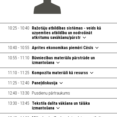
10:25 - 10:40
Ražotāju atbildības sistēmas - veids kā
uzņemties atbildību un nodrošināt
atkritumu savākšanu/pārstr
10:40 - 10:55
Aprites ekonomikas piemēri Cēsīs
10:55 - 11:10
Būvniecības materiālu pārstrāde un
izmantošana
11:10 - 11:25
Kompozīta materiāli kā resurss
11:25 - 12:40
Paneļdiskusija
12:40 - 13:30
Pusdienu pārtraukums
13:30 - 13:45
Tekstila dalīta vākšana un tālāka
izmantošana