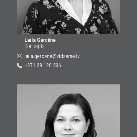
Laila Gercāne
Koncepts
laila.gercane@vidzeme.lv
+371 29 120 536