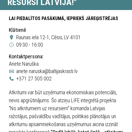
RESURSI LATVIJĀ!''
LAI PIEDALĪTOS PASĀKUMĀ, IEPRIEKŠ JĀREĢISTRĒJAS
Klātienē
Raunas iela 12-1, Cēsis, LV 4101
09:30 - 16:00
Kontaktpersona:
Anete Naruška
anete.naruska@baltijaskrasti.lv
+371 27 505 002
Atkritumi var būt uzņēmuma ekonomiskais potenciāls,
nevis apgrūtinājums. Šo atziņu LIFE integrētā projekta
‘’No atkritumiem uz resursiem’’ komanda Latvijas
ražotājus, pašvaldību vadītājus, politikas plānotājus un
atkritumu apsaimniekošanas uzņēmumus aicina izzināt