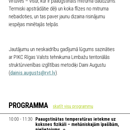
virtuvēs – visur, kur ir paaugstināts mitruma daudzums.
Termiski apstrādātie dēļi un koka flīzes no mitruma
nebaidoties, un tas paver jaunu dizaina risinājumu
iespējas minētajās telpās.
Jautājumu un neskaidrību gadījumā lūgums sazināties
ar PIKC Rīgas Valsts tehnikuma Limbažu teritoriālās
struktūrvienības izglītības metodiķi Daini Augustu
(
dainis.augusts@rvt.lv
).
PROGRAMMA
10:00 - 11:30
Paaugstinātas temperatūras ietekme uz
koksnes fizikāli – mehāniskajām īpašībām,
pielietojums