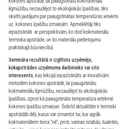
koksnes apstrādē, lai paaugstinātu kokmateriālu
ilgmūžību, nezaudējot to ekoloģiskās īpašības, tiks
skatīti jautājumi par paaugstinātas temperatūras ietekmi
uz koksnes īpašību izmaiņām. Apmeklētāji tiks
iepazīstināti ar perspektīvām, ko dod kokmateriālu
termiska apstrāde, un šo materiālu pielietojumu
praktiskajā būvniecībā.
Semināra rezultātā ir izglītots uzņēmējs,
kokapstrādes uzņēmuma darbinieks vai cits
interesents
, kas lekcijā iepazīstināts ar inovatīvām
metodēm koksnes apstrādē, lai paaugstinātu
kokmateriālu ilgmūžību, nezaudējot to ekoloģiskās
īpašības, izprot kā paaugstināta temperatūra ietekmē
koksnes īpašību izmaiņas. Šobrīd aktualitāte ir termiski
apstrādāti dēļi, kurus var izmantot tur, kur agrāk
kokmateriāliem teica “nē”, proti, vannas istabās, tualetēs,