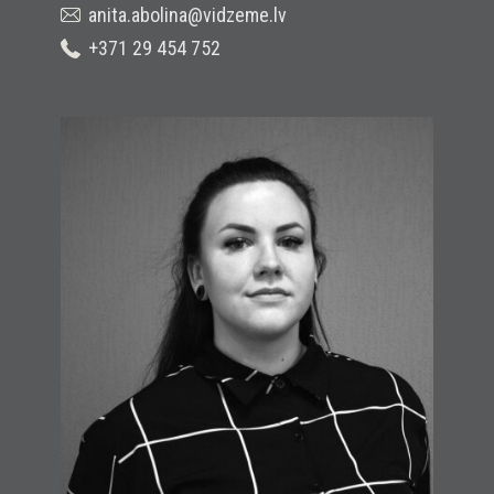
anita.abolina@vidzeme.lv
+371 29 454 752