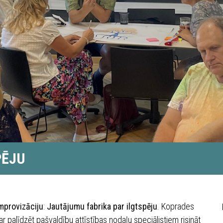
PĒJU
mprovizāciju
:
Jautājumu fabrika par ilgtspēju
. Koprades
var palīdzēt pašvaldību attīstības nodaļu speciālistiem risināt