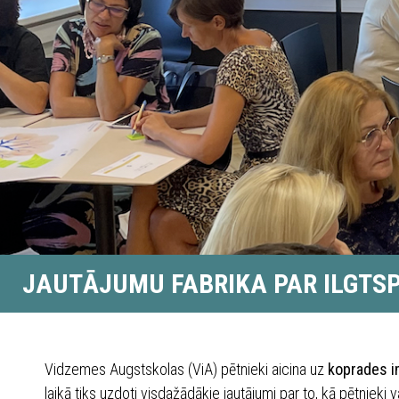
JAUTĀJUMU FABRIKA PAR ILGTS
Vidzemes Augstskolas (ViA) pētnieki aicina uz
koprades i
laikā tiks uzdoti visdažādākie jautājumi par to, kā pētnieki 