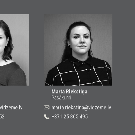
Marta Riekstiņa
Pasākumi
@vidzeme.lv
marta.riekstina@vidzeme.lv
52
+371 25 865 495