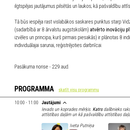
ilgtspējas jautājumus pilsētās un laukos; kā pašvaldību att
Tā būs iespēja rast vislabākos saskares punktus starp Vi
(sadarbībā ar 8 ārvalstu augstskolām)
atvērto inovāciju p
izvēles un principa, kurš pirmais piesakās) ir plānotas 8 i
individuālajai sarunai, reģistrējoties darbnīcai.
Pasākuma norise - 229.aud.
PROGRAMMA
10:00 - 11:00
Jautājumi
Ievads un koprades mērķis.
Katrs
dalībnieks rak
attīstības daļām un kā pašvaldību attīstības daļ
Iveta Putniņa