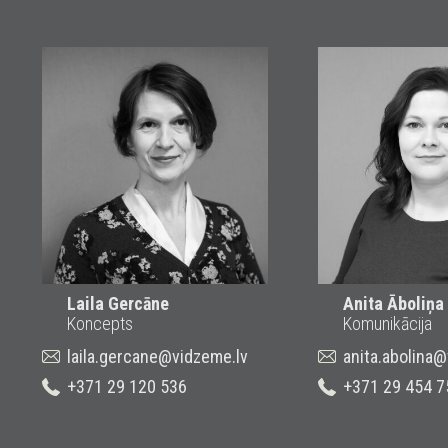
Laila Gercāne
Anita Āboliņa
Koncepts
Komunikācija
laila.gercane@vidzeme.lv
anita.abolina
+371 29 120 536
+371 29 454 7