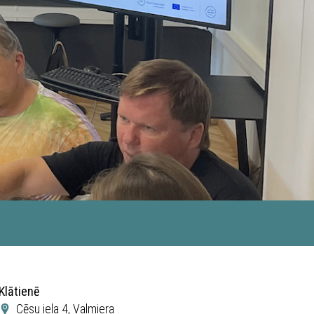
Klātienē
Cēsu iela 4, Valmiera