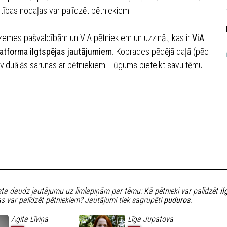
īstības nodaļas var palīdzēt pētniekiem.
dzemes pašvaldībām un ViA pētniekiem un uzzināt, kas ir
ViA
latforma ilgtspējas jautājumiem
. Koprades pēdējā daļā (pēc
ndividuālās sarunas ar pētniekiem. Lūgums pieteikt savu tēmu
sta daudz jautājumu uz līmlapiņām par tēmu: Kā pētnieki var palīdzēt
il
as var palīdzēt pētniekiem? Jautājumi tiek sagrupēti
puduros
.
Agita Līviņa
Līga Jupatova