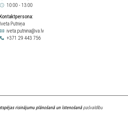
10:00 - 13:00
Kontaktpersona:
Iveta Putniņa
iveta.putnina@va.lv
+371 29 443 756
gtspējas risinājumu plānošanā un īstenošanā
pašvaldību