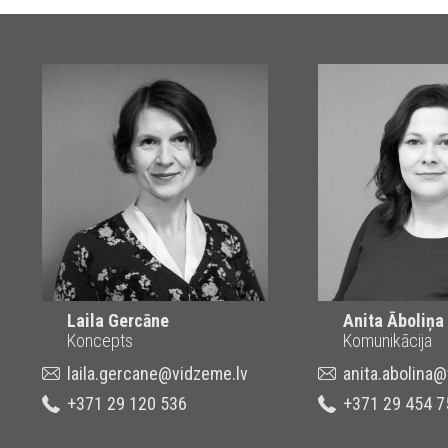
Laila Gercāne
Anita Āboliņa
Koncepts
Komunikācija
laila.gercane@vidzeme.lv
anita.abolina
+371 29 120 536
+371 29 454 7