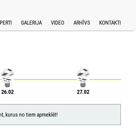
PERTI
GALERIJA
VIDEO
ARHĪVS
KONTAKTI
26.02
27.02
mt, kurus no tiem apmeklēt!