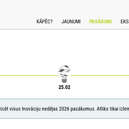
KĀPĒC?
JAUNUMI
PASĀKUMI
EKS
25.02
icēt visus Inovāciju nedēļas 2026 pasākumus. Atliks tikai izle