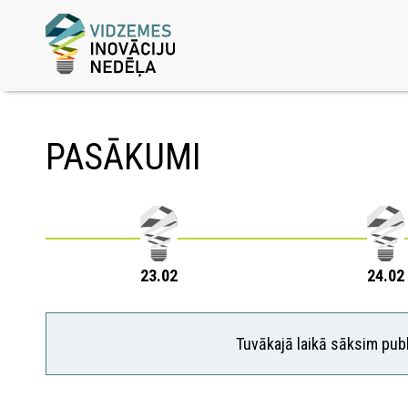
PASĀKUMI
23.02
24.02
Tuvākajā laikā sāksim publ