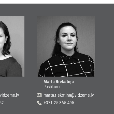
Marta Riekstiņa
Pasākumi
@vidzeme.lv
marta.riekstina@vidzeme.lv
52
+371 25 865 495