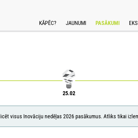
KĀPĒC?
JAUNUMI
PASĀKUMI
EKS
25.02
icēt visus Inovāciju nedēļas 2026 pasākumus. Atliks tikai izle