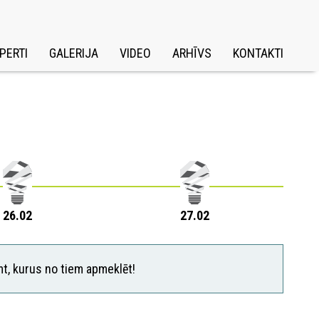
PERTI
GALERIJA
VIDEO
ARHĪVS
KONTAKTI
26.02
27.02
mt, kurus no tiem apmeklēt!