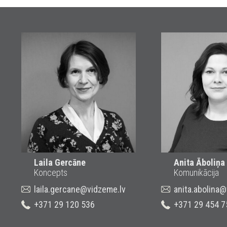
Laila Gercāne
Anita Āboliņa
Koncepts
Komunikācija
laila.gercane@vidzeme.lv
anita.abolina
+371 29 120 536
+371 29 454 7