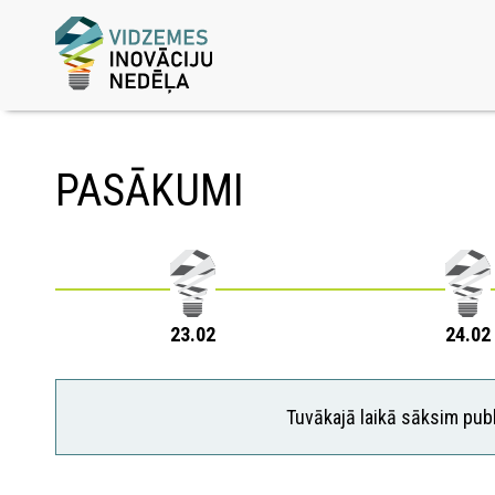
PASĀKUMI
23.02
24.02
Tuvākajā laikā sāksim publ