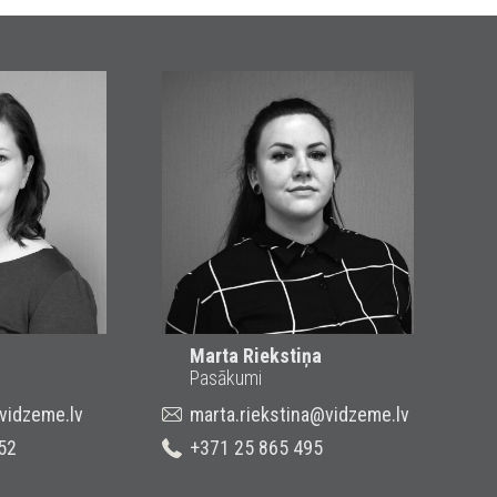
Marta Riekstiņa
Pasākumi
@vidzeme.lv
marta.riekstina@vidzeme.lv
52
+371 25 865 495