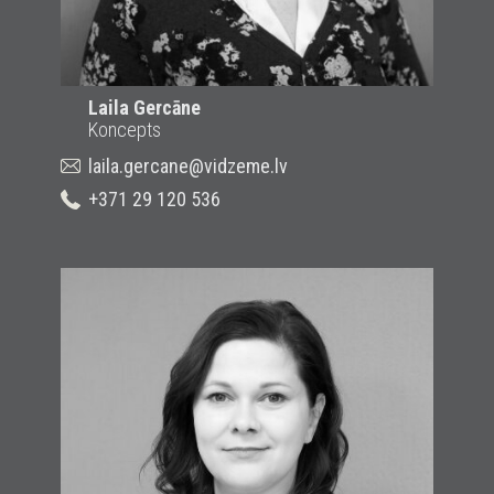
Laila Gercāne
Koncepts
laila.gercane@vidzeme.lv
+371 29 120 536