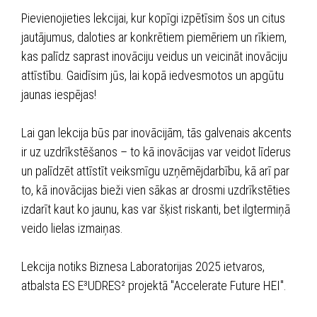
Pievienojieties lekcijai, kur kopīgi izpētīsim šos un citus
jautājumus, daloties ar konkrētiem piemēriem un rīkiem,
kas palīdz saprast inovāciju veidus un veicināt inovāciju
attīstību. Gaidīsim jūs, lai kopā iedvesmotos un apgūtu
jaunas iespējas!
Lai gan lekcija būs par inovācijām, tās galvenais akcents
ir uz uzdrīkstēšanos – to kā inovācijas var veidot līderus
un palīdzēt attīstīt veiksmīgu uzņēmējdarbību, kā arī par
to, kā inovācijas bieži vien sākas ar drosmi uzdrīkstēties
izdarīt kaut ko jaunu, kas var šķist riskanti, bet ilgtermiņā
veido lielas izmaiņas.
Lekcija notiks Biznesa Laboratorijas 2025 ietvaros,
atbalsta ES E³UDRES² projektā "Accelerate Future HEI".