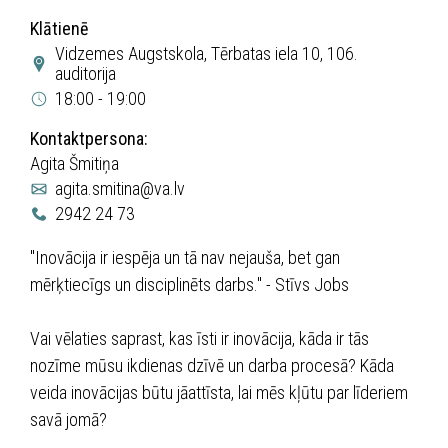
Klātienē
Vidzemes Augstskola, Tērbatas iela 10, 106.
auditorija
18:00 - 19:00
Kontaktpersona:
Agita Šmitiņa
agita.smitina@va.lv
2942 24 73
"Inovācija ir iespēja un tā nav nejauša, bet gan
mērķtiecīgs un disciplinēts darbs." - Stīvs Jobs
Vai vēlaties saprast, kas īsti ir inovācija, kāda ir tās
nozīme mūsu ikdienas dzīvē un darba procesā? Kāda
veida inovācijas būtu jāattīsta, lai mēs kļūtu par līderiem
savā jomā?