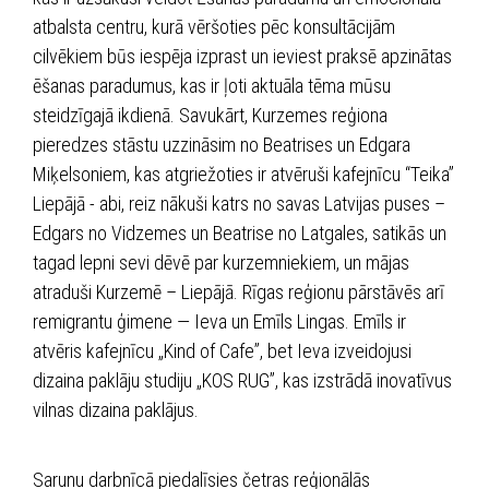
atbalsta centru, kurā vēršoties pēc konsultācijām
cilvēkiem būs iespēja izprast un ieviest praksē apzinātas
ēšanas paradumus, kas ir ļoti aktuāla tēma mūsu
steidzīgajā ikdienā. Savukārt, Kurzemes reģiona
pieredzes stāstu uzzināsim no Beatrises un Edgara
Miķelsoniem, kas atgriežoties ir atvēruši kafejnīcu “Teika”
Liepājā - abi, reiz nākuši katrs no savas Latvijas puses –
Edgars no Vidzemes un Beatrise no Latgales, satikās un
tagad lepni sevi dēvē par kurzemniekiem, un mājas
atraduši Kurzemē – Liepājā. Rīgas reģionu pārstāvēs arī
remigrantu ģimene — Ieva un Emīls Lingas. Emīls ir
atvēris kafejnīcu „Kind of Cafe”, bet Ieva izveidojusi
dizaina paklāju studiju „KOS RUG”, kas izstrādā inovatīvus
vilnas dizaina paklājus.
Sarunu darbnīcā piedalīsies četras reģionālās