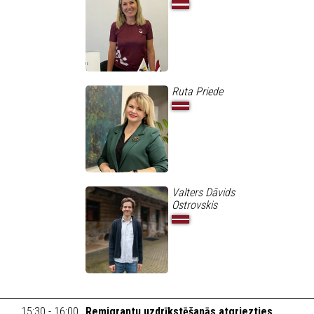
Ruta Priede
Valters Dāvids
Ostrovskis
15:30 - 16:00
Remigrantu uzdrīkstēšanās atgriezties