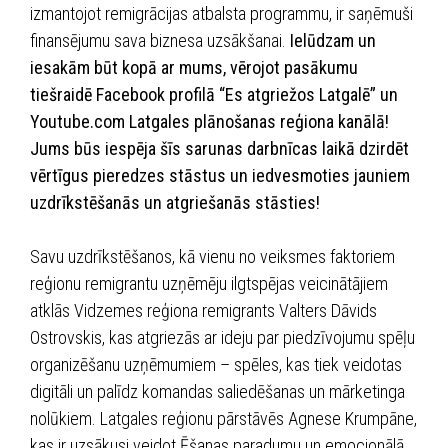
izmantojot remigrācijas atbalsta programmu, ir saņēmuši
finansējumu sava biznesa uzsākšanai.
Ielūdzam un
iesakām būt kopā ar mums, vērojot pasākumu
tiešraidē Facebook profilā “Es atgriežos Latgalē” un
Youtube.com Latgales plānošanas reģiona kanālā!
Jums būs iespēja šīs sarunas darbnīcas laikā dzirdēt
vērtīgus pieredzes stāstus un iedvesmoties jauniem
uzdrīkstēšanās un atgriešanās stāsties!
Savu uzdrīkstēšanos, kā vienu no veiksmes faktoriem
reģionu remigrantu uzņēmēju ilgtspējas veicinātājiem
atklās Vidzemes reģiona remigrants Valters Dāvids
Ostrovskis, kas atgriezās ar ideju par piedzīvojumu spēļu
organizēšanu uzņēmumiem – spēles, kas tiek veidotas
digitāli un palīdz komandas saliedēšanas un mārketinga
nolūkiem. Latgales reģionu pārstāvēs Agnese Krumpāne,
kas ir uzsākusi veidot Ēšanas paradumu un emocionālā