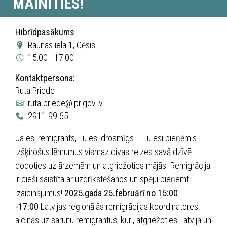
MAINĪTIES!
Hibrīdpasākums
Raunas iela 1, Cēsis
15:00 - 17:00
Kontaktpersona:
Ruta Priede
ruta.priede@lpr.gov.lv
2911 99 65
Ja esi remigrants, Tu esi drosmīgs – Tu esi pieņēmis
izšķirošus lēmumus vismaz divas reizes savā dzīvē:
dodoties uz ārzemēm un atgriežoties mājās. Remigrācija
ir cieši saistīta ar uzdrīkstēšanos un spēju pieņemt
izaicinājumus!
2025.gada 25.februārī no 15:00
-17:00
Latvijas reģionālās remigrācijas koordinatores
aicinās uz sarunu remigrantus, kuri, atgriežoties Latvijā un