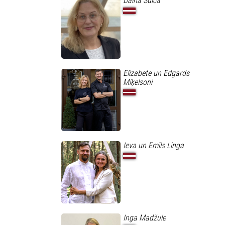
Daina Šulca
Elizabete un Edgards
Miķelsoni
Ieva un Emīls Linga
Inga Madžule