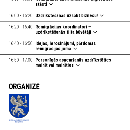
stāsti
16:00 - 16:20
Uzdrīkstēšanās uzsākt biznesu!
16:20 - 16:40
Remigrācijas koordinatori —
uzdrīkstēšanās tilta būvētāji
16:40 - 16:50
Idejas, ierosinājumi, pārdomas
remigrācijas jomā
16:50 - 17:00
Personīgās apņemšanās uzdrīkstēties
mainīt vai mainīties
ORGANIZĒ