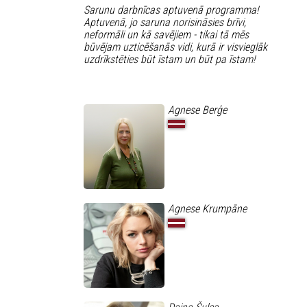
Sarunu darbnīcas aptuvenā programma!
Aptuvenā, jo saruna norisināsies brīvi,
neformāli un kā savējiem - tikai tā mēs
būvējam uzticēšanās vidi, kurā ir visvieglāk
uzdrīkstēties būt īstam un būt pa īstam!
Agnese Berģe
Agnese Krumpāne