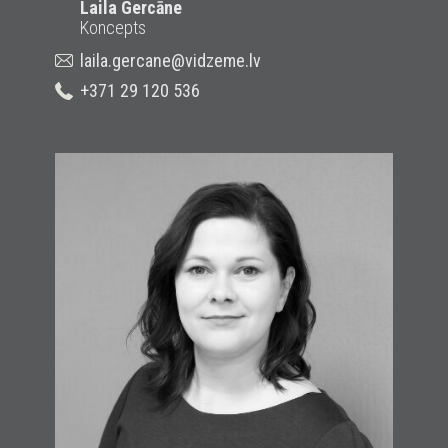
Laila Gercāne
Koncepts
laila.gercane@vidzeme.lv
+371 29 120 536