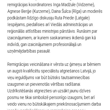
remigrācijas koordinatores Inga Madžule (Vidzeme),
Agnese Berģe (Kurzeme), Daina Šulca (Rīga) un moderēs
podkāstam līdzīgo diskusiju Ruta Priede (Latgale).
Iespējams, piedalīsies arī Viedās administrācijas un
reģionālās attīstības ministrijas pārstāvis. Runāsim par
izaicinājumiem, ar kuriem saskaramies ikdienā gan kā
indivīdi, gan izaicinājumiem profesionālajā un
uzņēmējdarbības pasaulē.
Remigrācijas veicināšana ir vērsta uz ģimeņu ar bērniem
un augsti kvalificētu speciālistu atgriešanos Latvijā, jo
viņu ieguldījums var būt būtisks tautsaimniecības
izaugsmei un pievienotās vērtības radīšanai.
Uzdrīkstēšanās atgriezties un uzsākt jaunu dzīves
posmu ne tikai simbolizē personīgo izaugsmi, bet arī
veido vienu no būtiskākajiem priekšnosacījumiem darba