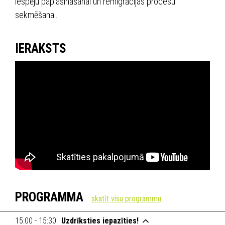
iespēju paplašināšanai un remigrācijas procesu
sekmēšanai.
IERAKSTS
PROGRAMMA
15:00 - 15:30
Uzdrīksties iepazīties!