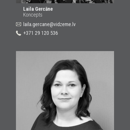
Laila Gercāne
Koncepts
laila.gercane@vidzeme.lv
+371 29 120 536